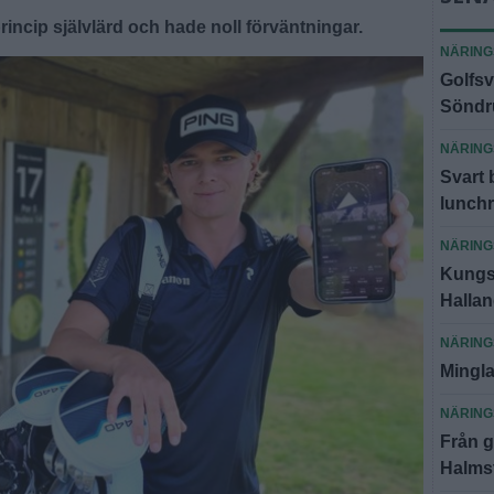
princip självlärd och hade noll förväntningar.
NÄRING
Golfsv
Sönd
NÄRING
Svart 
lunch
NÄRING
Kungsb
Halla
NÄRING
Mingla
NÄRING
Från g
Halms