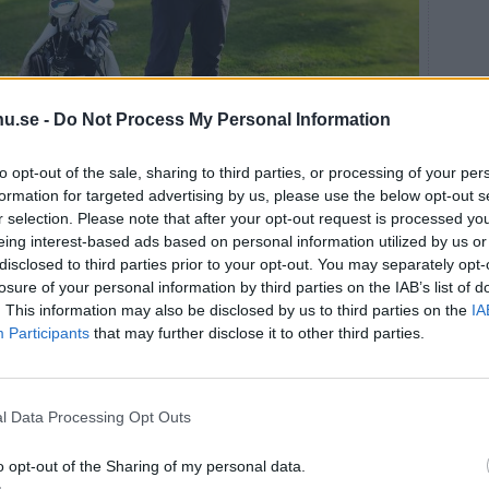
u.se -
Do Not Process My Personal Information
to opt-out of the sale, sharing to third parties, or processing of your per
formation for targeted advertising by us, please use the below opt-out s
r selection. Please note that after your opt-out request is processed y
eing interest-based ads based on personal information utilized by us or
ns påverkan på den lilla golfbollen är stor. Med Marcus
disclosed to third parties prior to your opt-out. You may separately opt-
eta hur bollflykten påverkas och kan därmed korrigera
losure of your personal information by third parties on the IAB’s list of
heterna. Foto: Rickard Gustafsson
. This information may also be disclosed by us to third parties on the
IA
n av en proffsspelares förberedelser på banan om att
Participants
that may further disclose it to other third parties.
under olika väderomständigheter. Bland alla tekniska
ifierade Marcus ett tomrum på marknaden.
proffs och amatörer, saknat. Det är otroligt svårt att
l Data Processing Opt Outs
erdata jag köper in är väldigt bra på att korrelera till
 till appen blir träffsäkerheten 99 procent och det är
o opt-out of the Sharing of my personal data.