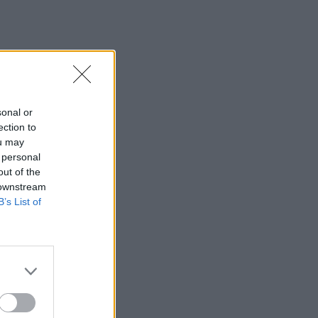
sonal or
ection to
ou may
 personal
out of the
 downstream
B’s List of