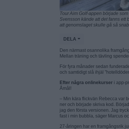
Tour Aim Golf-appen började som e
Svensson kände att det fanns ett be
att genomslaget skulle gå så snab
DELA
Den närmast osannolika framgångss
Mellan träning och tävling spender
För fyra månader sedan funderade
och samtidigt slå ihjäl ”hotelldöde
Efter några onlinekurser
i app-pr
Åmål!
– Min kära flickvän Rebecca var bo
ner och började skriva kod. Börja
jag den första versionen. Jag try
fast i min bubbla, säger Marcus och
27-åringen har en framgångsrik ju