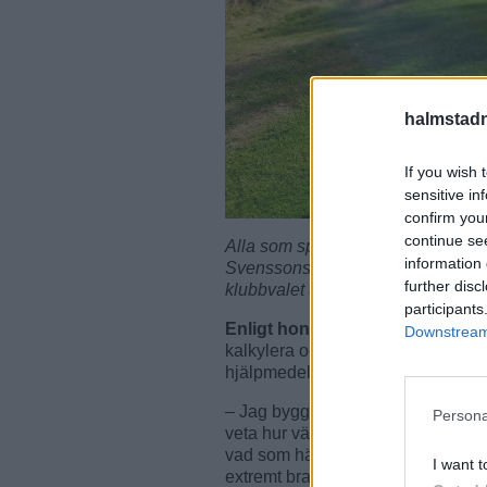
halmstadn
If you wish 
sensitive in
confirm you
continue se
Alla som spelat golf vet att vinde
information 
Svenssons app får man i realtid v
further disc
klubbvalet utifrån väderomständig
participants
Enligt honom
handlar runt hälfte
Downstream 
kalkylera och lista ut bollflykten 
hjälpmedel som redan finns ident
– Jag byggde det som golfare, både 
Persona
veta hur vädret ska bli, men den väd
vad som händer exakt nu. I koppling
I want t
extremt bra, säger han.