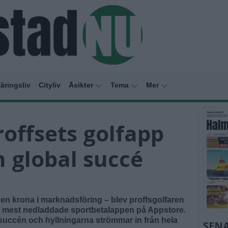
äringsliv
Cityliv
Åsikter
Tema
Mer
offsets golfapp
n global succé
n en krona i marknadsföring – blev proffsgolfaren
mest nedladdade sportbetalappen på Appstore.
succén och hyllningarna strömmar in från hela
SENA