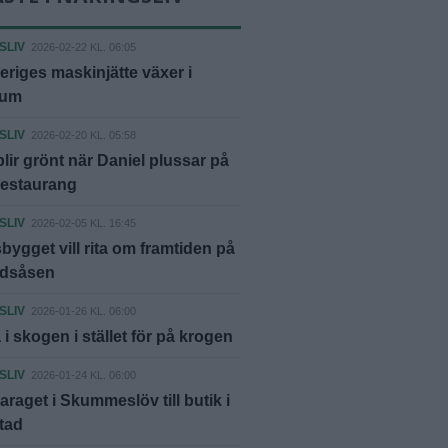
SLIV
2026-02-22 KL. 06:05
eriges maskinjätte växer i
rum
SLIV
2026-02-20 KL. 05:58
blir grönt när Daniel plussar på
restaurang
SLIV
2026-02-05 KL. 16:45
ygget vill rita om framtiden på
ndsåsen
SLIV
2026-01-26 KL. 06:00
 i skogen i stället för på krogen
SLIV
2026-01-24 KL. 06:00
araget i Skummeslöv till butik i
tad