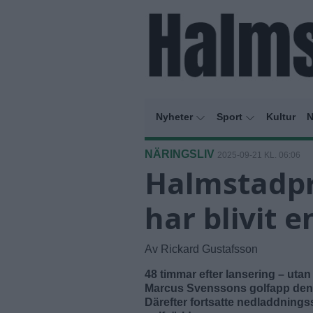
Nyheter
Sport
Kultur
N
NÄRINGSLIV
2025-09-21 KL. 06:06
Halmstadpr
har blivit e
Av Rickard Gustafsson
48 timmar efter lansering – uta
Marcus Svenssons golfapp den 
Därefter fortsatte nedladdnings