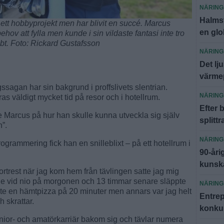
NÄRING
Halmst
tt hobbyprojekt men har blivit en succé. Marcus
en glo
hov att fylla men kunde i sin vildaste fantasi inte tro
bt. Foto: Rickard Gustafsson
NÄRING
Det lj
värmep
agan har sin bakgrund i proffslivets slentrian.
NÄRING
as väldigt mycket tid på resor och i hotellrum.
Efter 
 Marcus på hur han skulle kunna utveckla sig själv
splittr
n”.
NÄRING
ogrammering fick han en snilleblixt – på ett hotellrum i
90-åri
kunska
rtrest när jag kom hem från tävlingen satte jag mig
de vid nio på morgonen och 13 timmar senare släppte
NÄRING
ckte en hämtpizza på 20 minuter men annars var jag helt
Entrep
 skrattar.
konkur
nior- och amatörkarriär bakom sig och tävlar numera