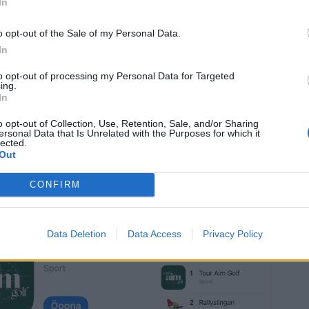
In
n 48 timmar efter lansering seglade upp som den
Sport-kategorin på Appstore. Än större blev det
o opt-out of the Sale of my Personal Data.
 uppmärksammats i en av kvällstidningarna. Då flög
In
la kategorier.
to opt-out of processing my Personal Data for Targeted
tt hobbyprojekt, så det känns helt galet!
ing.
In
på egna sociala medier, men inte lagt en spänn på
n är klassisk mun-till-mun-metod genom
o opt-out of Collection, Use, Retention, Sale, and/or Sharing
ersonal Data that Is Unrelated with the Purposes for which it
 tränare och caddies – även på högre tourer.
lected.
Out
ester av min kompis Pontus Nyholm som är på väg att ta
 inte avslöja så mycket i övrigt och inte heller några
CONFIRM
 är dock inget jag blivit rik på, men ett bra sätt att
ing.
Data Deletion
Data Access
Privacy Policy