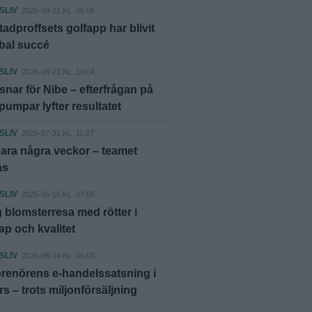
SLIV
2025-09-21 KL. 06:06
adproffsets golfapp har blivit
bal succé
SLIV
2025-08-22 KL. 10:04
usnar för Nibe – efterfrågan på
umpar lyfter resultatet
SLIV
2025-07-31 KL. 11:27
bara några veckor – teamet
as
SLIV
2025-06-15 KL. 07:05
g blomsterresa med rötter i
p och kvalitet
SLIV
2025-06-14 KL. 06:00
renörens e-handelssatsning i
s – trots miljonförsäljning