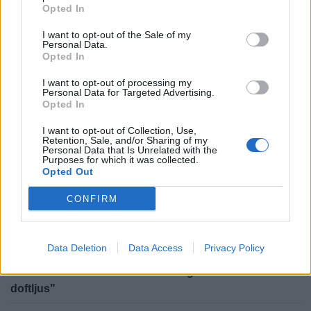
Opted In
I want to opt-out of the Sale of my
Personal Data.
Opted In
SENASTE NYTT
I want to opt-out of processing my
Personal Data for Targeted Advertising.
Opted In
NYHETER
2026-08-02 KL. 06:00
I want to opt-out of Collection, Use,
Christoffers uppfinning erövrar världen
Retention, Sale, and/or Sharing of my
Personal Data that Is Unrelated with the
Purposes for which it was collected.
HALMSTAD
2026-07-28 KL. 06:00
Opted Out
Halmstads hemligaste minigolfbana ligger i en trädgård
CONFIRM
HALLAND
2026-07-25 KL. 05:58
Motorcyklarna är ursäkten – gemenskapen är målet
Data Deletion
Data Access
Privacy Policy
KRÖNIKOR
2026-07-19 KL. 06:00
Krönika: "Gästerna ska ha med sig toabalar – inte
doftljus"