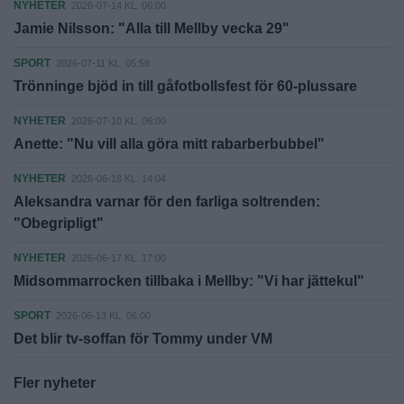
NYHETER
2026-07-14 KL. 06:00
Jamie Nilsson: "Alla till Mellby vecka 29"
SPORT
2026-07-11 KL. 05:58
Trönninge bjöd in till gåfotbollsfest för 60-plussare
NYHETER
2026-07-10 KL. 06:00
Anette: "Nu vill alla göra mitt rabarberbubbel"
NYHETER
2026-06-18 KL. 14:04
Aleksandra varnar för den farliga soltrenden:
"Obegripligt"
NYHETER
2026-06-17 KL. 17:00
Midsommarrocken tillbaka i Mellby: "Vi har jättekul"
SPORT
2026-06-13 KL. 06:00
Det blir tv-soffan för Tommy under VM
Fler nyheter