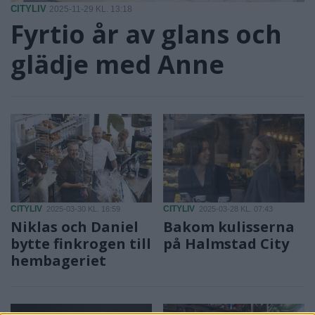
CITYLIV
2025-11-29 KL. 13:18
Fyrtio år av glans och
glädje med Anne
CITYLIV
CITYLIV
2025-03-30 KL. 16:59
2025-03-28 KL. 07:43
Niklas och Daniel
Bakom kulisserna
bytte finkrogen till
på Halmstad City
hembageriet