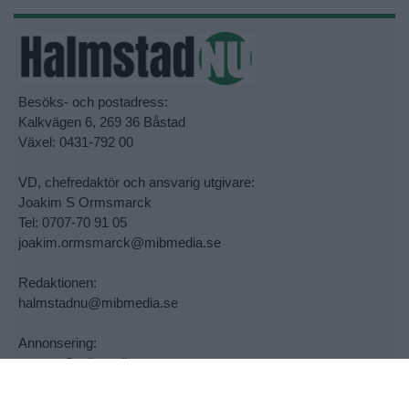
Besöks- och postadress:
Kalkvägen 6, 269 36 Båstad
Växel: 0431-792 00
VD, chefredaktör och ansvarig utgivare:
Joakim S Ormsmarck
Tel: 0707-70 91 05
joakim.ormsmarck@mibmedia.se
Redaktionen:
halmstadnu@mibmedia.se
Annonsering:
annons@mibmedia.se
Nyheter