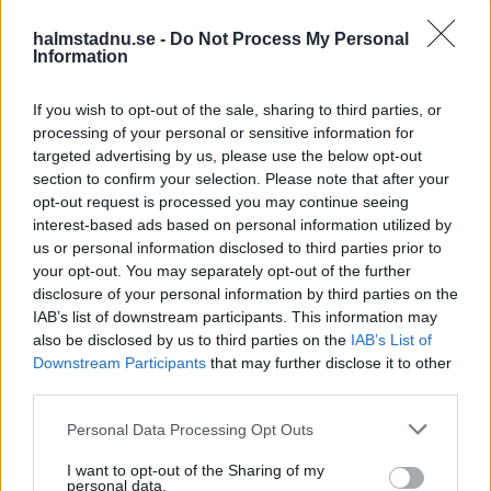
halmstadnu.se -
Do Not Process My Personal
Information
If you wish to opt-out of the sale, sharing to third parties, or
CITYLIV
CITYLIV
2025-02-20 KL. 16:53
2025-01-28 KL. 07:36
processing of your personal or sensitive information for
Magnus Carlsson
Nostalgi, nörderi
targeted advertising by us, please use the below opt-out
ger sig ut på turné
och nyvinyl
section to confirm your selection. Please note that after your
opt-out request is processed you may continue seeing
Historien om Backlist och
interest-based ads based on personal information utilized by
Henrik Pejle
us or personal information disclosed to third parties prior to
your opt-out. You may separately opt-out of the further
disclosure of your personal information by third parties on the
IAB’s list of downstream participants. This information may
also be disclosed by us to third parties on the
IAB’s List of
Downstream Participants
that may further disclose it to other
third parties.
Personal Data Processing Opt Outs
I want to opt-out of the Sharing of my
personal data.