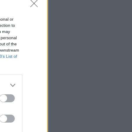
yheter
sonal or
ection to
ou may
 personal
out of the
 downstream
B’s List of