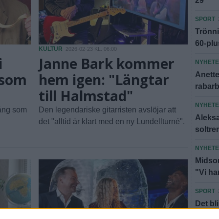
29"
SPORT
Trönni
60-plu
KULTUR
2026-02-23 KL. 06:00
i
Janne Bark kommer
NYHET
 som
hem igen: "Längtar
Anette:
rabar
till Halmstad"
NYHET
gång som
Den legendariske gitarristen avslöjar att
Aleksa
det "alltid är klart med en ny Lundellturné".
soltre
NYHET
Midsom
"Vi har
SPORT
Det bl