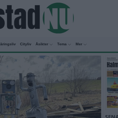
äringsliv
Cityliv
Åsikter
Tema
Mer
SEN