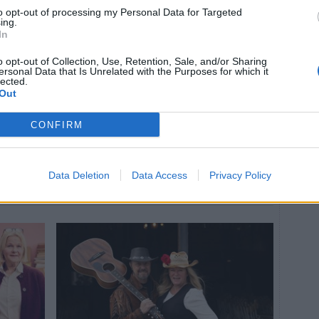
to opt-out of processing my Personal Data for Targeted
ing.
In
o opt-out of Collection, Use, Retention, Sale, and/or Sharing
KULTUR
2025-08-31 KL. 13:00
ersonal Data that Is Unrelated with the Purposes for which it
ill
Konsten kommer till
lected.
Out
ästa
folket – istället för
tvärtom
CONFIRM
 Evert
Erika Kangas ställer ut sina tavlor på
restaurang Vattnet.
Data Deletion
Data Access
Privacy Policy