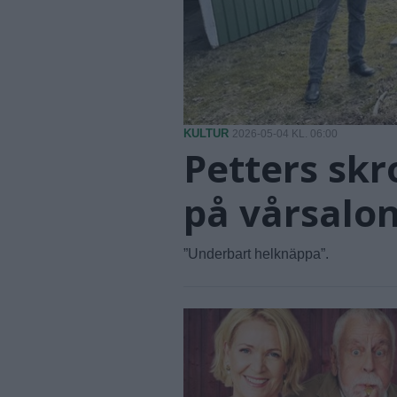
KULTUR
2026-05-04 KL. 06:00
Petters skr
på vårsalo
”Underbart helknäppa”.