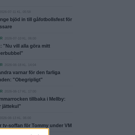
2026-07-11 KL. 05:58
nge bjöd in till gåfotbollsfest för
ssare
ER
2026-07-10 KL. 06:00
 "Nu vill alla göra mitt
berbubbel"
ER
2026-06-18 KL. 14:04
ndra varnar för den farliga
nden: "Obegripligt"
ER
2026-06-17 KL. 17:00
marrocken tillbaka i Mellby:
 jättekul"
2026-06-13 KL. 06:00
ir tv-soffan för Tommy under VM