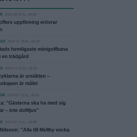
ER
2026-08-02 KL. 06:00
offers uppfinning erövrar
n
TAD
2026-07-28 KL. 06:00
tads hemligaste minigolfbana
 i en trädgård
ND
2026-07-25 KL. 05:58
yklarna är ursäkten –
skapen är målet
KOR
2026-07-19 KL. 06:00
a: "Gästerna ska ha med sig
ar – inte doftljus"
ER
2026-07-14 KL. 06:00
Nilsson: "Alla till Mellby vecka