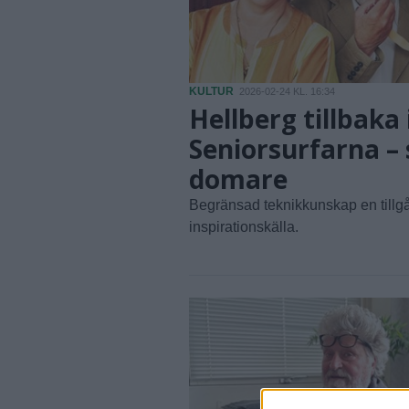
KULTUR
2026-02-24 KL. 16:34
Hellberg tillbaka 
Seniorsurfarna –
domare
Begränsad teknikkunskap en till
inspirationskälla.