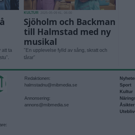
KULTUR
2025-05-09 KL. 06:00
Så
Sjöholm och Backman
till Halmstad med ny
musikal
att ta
"En upplevelse fylld av sång, skratt och
tu".
tårar"
Redaktionen:
Nyhete
halmstadnu@mibmedia.se
Sport
Kultur
Annonsering:
Närings
annons@mibmedia.se
Åsikter
Utebliv
are: