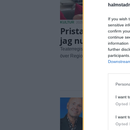
halmstadn
If you wish 
KULTUR
2025-12-03 KL. 16:05
sensitive in
Pristagaren: ”Va
confirm you
continue se
jag nu gjort för fe
information 
Teaterregissören överraskad men
further disc
participants
över Region Hallands kulturpris
Downstream 
Persona
I want t
Opted 
I want t
Opted 