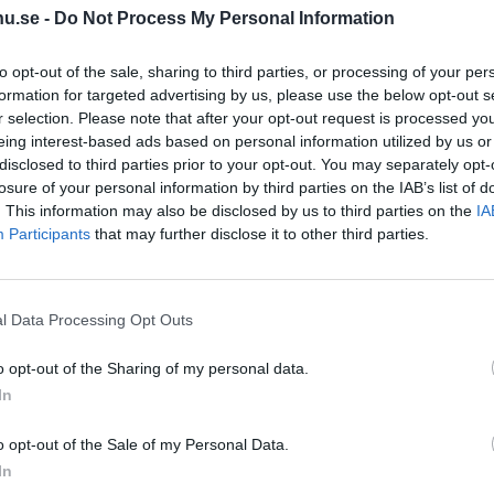
u.se -
Do Not Process My Personal Information
Fler n
to opt-out of the sale, sharing to third parties, or processing of your per
KULTUR
2025-11-20 KL. 06:00
formation for targeted advertising by us, please use the below opt-out s
d har
Tre julstjärnor på
r selection. Please note that after your opt-out request is processed y
eing interest-based ads based on personal information utilized by us or
l”?
turné: "Överens om
disclosed to third parties prior to your opt-out. You may separately opt-
att vi gör som jag
 glad
losure of your personal information by third parties on the IAB’s list of
. This information may also be disclosed by us to third parties on the
IA
säger"
Participants
that may further disclose it to other third parties.
Magnus Carlsson, John Lundvik och
Wiktoria Johansson till Halmstad.
l Data Processing Opt Outs
o opt-out of the Sharing of my personal data.
In
o opt-out of the Sale of my Personal Data.
In