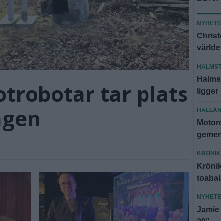
NYHET
Christ
världe
HALMS
Halms
otrobotar tar plats
ligger
ngen
HALLA
Motorc
gemen
KRÖNI
Krönik
toabal
NYHET
Jamie 