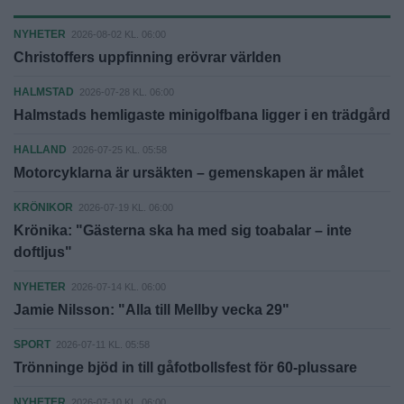
NYHETER
2026-08-02 KL. 06:00
Christoffers uppfinning erövrar världen
HALMSTAD
2026-07-28 KL. 06:00
Halmstads hemligaste minigolfbana ligger i en trädgård
HALLAND
2026-07-25 KL. 05:58
Motorcyklarna är ursäkten – gemenskapen är målet
KRÖNIKOR
2026-07-19 KL. 06:00
Krönika: "Gästerna ska ha med sig toabalar – inte
doftljus"
NYHETER
2026-07-14 KL. 06:00
Jamie Nilsson: "Alla till Mellby vecka 29"
SPORT
2026-07-11 KL. 05:58
Trönninge bjöd in till gåfotbollsfest för 60-plussare
NYHETER
2026-07-10 KL. 06:00