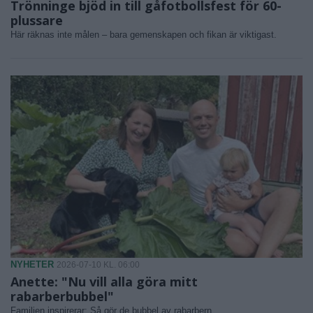
Trönninge bjöd in till gåfotbollsfest för 60-
plussare
Här räknas inte målen – bara gemenskapen och fikan är viktigast.
NYHETER
2026-07-10 KL. 06:00
Anette: "Nu vill alla göra mitt
rabarberbubbel"
Familjen inspirerar: Så gör de bubbel av rabarbern