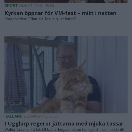
SPORT
2026-05-25 KL. 05:58
Kyrkan öppnar för VM-fest – mitt i natten
Kyrkoherden: ”Klart att Jesus gillar fotboll”.
HALLAND
2026-05-24 KL. 06:00
I Ugglarp regerar jättarna med mjuka tassar
Walter Cervins kärlek till katter började på en bondgård – och ledde till