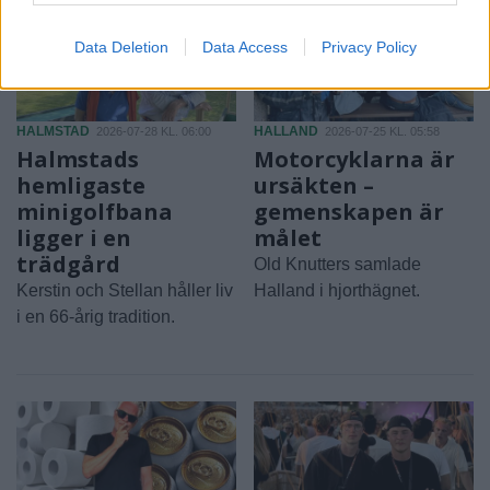
Data Deletion
Data Access
Privacy Policy
HALMSTAD
HALLAND
2026-07-28 KL. 06:00
2026-07-25 KL. 05:58
Halmstads
Motorcyklarna är
hemligaste
ursäkten –
minigolfbana
gemenskapen är
ligger i en
målet
trädgård
Old Knutters samlade
Kerstin och Stellan håller liv
Halland i hjorthägnet.
i en 66-årig tradition.