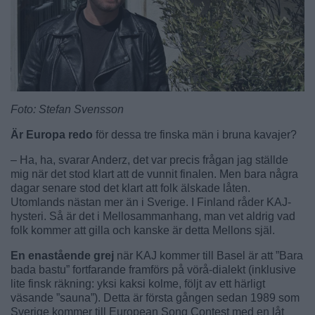
Foto: Stefan Svensson
Är Europa redo
för dessa tre finska män i bruna kavajer?
– Ha, ha, svarar Anderz, det var precis frågan jag ställde
mig när det stod klart att de vunnit finalen. Men bara några
dagar senare stod det klart att folk älskade låten.
Utomlands nästan mer än i Sverige. I Finland råder KAJ-
hysteri. Så är det i Mellosammanhang, man vet aldrig vad
folk kommer att gilla och kanske är detta Mellons själ.
En enastående grej
när KAJ kommer till Basel är att ”Bara
bada bastu” fortfarande framförs på vörå-dialekt (inklusive
lite finsk räkning: yksi kaksi kolme, följt av ett härligt
väsande ”sauna”). Detta är första gången sedan 1989 som
Sverige kommer till European Song Contest med en låt