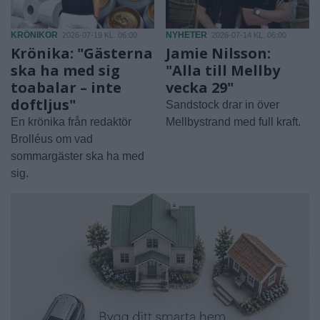
KRÖNIKOR
NYHETER
2026-07-19 KL. 06:00
2026-07-14 KL. 06:00
Krönika: "Gästerna
Jamie Nilsson:
ska ha med sig
"Alla till Mellby
toabalar – inte
vecka 29"
doftljus"
Sandstock drar in över
En krönika från redaktör
Mellbystrand med full kraft.
Brolléus om vad
sommargäster ska ha med
sig.