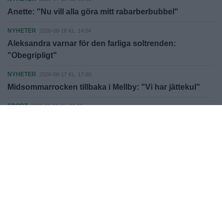
Anette: "Nu vill alla göra mitt rabarberbubbel"
NYHETER
2026-06-18 KL. 14:04
Aleksandra varnar för den farliga soltrenden:
"Obegripligt"
NYHETER
2026-06-17 KL. 17:00
Midsommarrocken tillbaka i Mellby: "Vi har jättekul"
SPORT
2026-06-13 KL. 06:00
Det blir tv-soffan för Tommy under VM
NYHETER
2026-06-11 KL. 13:00
Elpriset fördubblas i sommar – men södra Sverige
slipper värsta prischocken
HALMSTAD
2026-05-28 KL. 15:51
En guide till loppis och återbruk i Halmstad
Fler nyheter