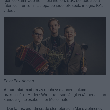
Men de kammade hem hela Mellon. BBC började spela
låten och runt om i Europa började folk spela in egna KAJ-
videor.
Foto: Erik Åhman
Vi har talat med en
av upphovsmännen bakom
braksuccén – Anderz Wrethov – som ärligt erkänner att han
kände sig lite osäker inför Mellofinalen:
– Där fanns, grundmurade storheter som Måns Zelmerlöv