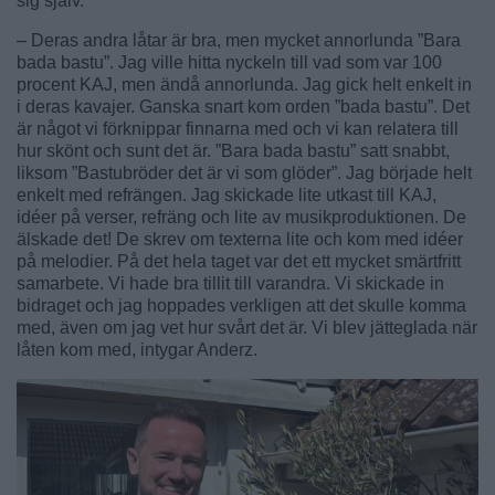
sig själv.
– Deras andra låtar är bra, men mycket annorlunda ”Bara
bada bastu”. Jag ville hitta nyckeln till vad som var 100
procent KAJ, men ändå annorlunda. Jag gick helt enkelt in
i deras kavajer. Ganska snart kom orden ”bada bastu”. Det
är något vi förknippar finnarna med och vi kan relatera till
hur skönt och sunt det är. ”Bara bada bastu” satt snabbt,
liksom ”Bastubröder det är vi som glöder”. Jag började helt
enkelt med refrängen. Jag skickade lite utkast till KAJ,
idéer på verser, refräng och lite av musikproduktionen. De
älskade det! De skrev om texterna lite och kom med idéer
på melodier. På det hela taget var det ett mycket smärtfritt
samarbete. Vi hade bra tillit till varandra. Vi skickade in
bidraget och jag hoppades verkligen att det skulle komma
med, även om jag vet hur svårt det är. Vi blev jätteglada när
låten kom med, intygar Anderz.