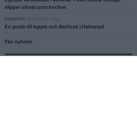
slipper värsta prischocken
HALMSTAD
2026-05-28 KL. 15:51
En guide till loppis och återbruk i Halmstad
Fler nyheter
Besöks- och postadress:
Kalkvägen 6, 269 36 Båstad
Växel: 0431-792 00
VD, chefredaktör och ansvarig utgivare:
Joakim S Ormsmarck
Tel: 0707-70 91 05
joakim.ormsmarck@mibmedia.se