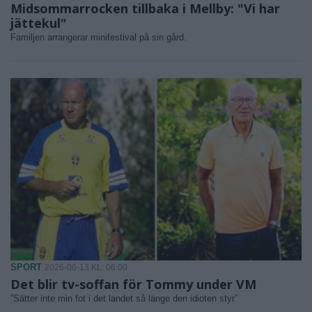
Midsommarrocken tillbaka i Mellby: "Vi har
jättekul"
Familjen arrangerar minifestival på sin gård.
SPORT
2026-06-13 KL. 06:00
Det blir tv-soffan för Tommy under VM
”Sätter inte min fot i det landet så länge den idioten styr”