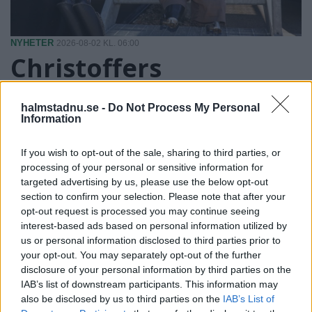
NYHETER
2026-08-02 KL. 06:00
Christoffers
uppfinning erövrar
halmstadnu.se -
Do Not Process My Personal
världen
Information
If you wish to opt-out of the sale, sharing to third parties, or
Som trippelamputerad visste han exakt vad som saknades.
processing of your personal or sensitive information for
targeted advertising by us, please use the below opt-out
section to confirm your selection. Please note that after your
opt-out request is processed you may continue seeing
interest-based ads based on personal information utilized by
us or personal information disclosed to third parties prior to
your opt-out. You may separately opt-out of the further
disclosure of your personal information by third parties on the
IAB’s list of downstream participants. This information may
also be disclosed by us to third parties on the
IAB’s List of