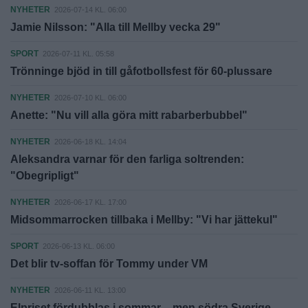
NYHETER
2026-07-14 KL. 06:00
Jamie Nilsson: "Alla till Mellby vecka 29"
SPORT
2026-07-11 KL. 05:58
Trönninge bjöd in till gåfotbollsfest för 60-plussare
NYHETER
2026-07-10 KL. 06:00
Anette: "Nu vill alla göra mitt rabarberbubbel"
NYHETER
2026-06-18 KL. 14:04
Aleksandra varnar för den farliga soltrenden:
"Obegripligt"
NYHETER
2026-06-17 KL. 17:00
Midsommarrocken tillbaka i Mellby: "Vi har jättekul"
SPORT
2026-06-13 KL. 06:00
Det blir tv-soffan för Tommy under VM
NYHETER
2026-06-11 KL. 13:00
Elpriset fördubblas i sommar – men södra Sverige