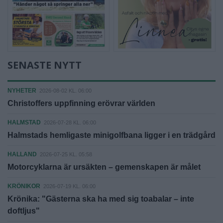
SENASTE NYTT
NYHETER
2026-08-02 KL. 06:00
Christoffers uppfinning erövrar världen
HALMSTAD
2026-07-28 KL. 06:00
Halmstads hemligaste minigolfbana ligger i en trädgård
HALLAND
2026-07-25 KL. 05:58
Motorcyklarna är ursäkten – gemenskapen är målet
KRÖNIKOR
2026-07-19 KL. 06:00
Krönika: "Gästerna ska ha med sig toabalar – inte
doftljus"