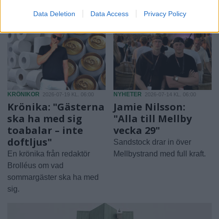
Data Deletion
Data Access
Privacy Policy
KRÖNIKOR
NYHETER
2026-07-19 KL. 06:00
2026-07-14 KL. 06:00
Krönika: "Gästerna
Jamie Nilsson:
ska ha med sig
"Alla till Mellby
toabalar – inte
vecka 29"
doftljus"
Sandstock drar in över
En krönika från redaktör
Mellbystrand med full kraft.
Brolléus om vad
sommargäster ska ha med
sig.