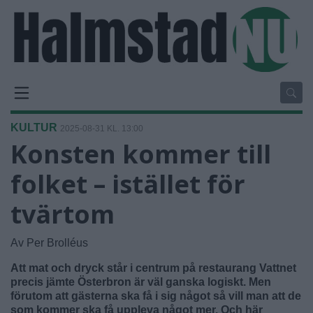
KULTUR
2025-08-31 KL. 13:00
Konsten kommer till
folket – istället för
tvärtom
Av Per Brolléus
Att mat och dryck står i centrum på restaurang Vattnet
precis jämte Österbron är väl ganska logiskt. Men
förutom att gästerna ska få i sig något så vill man att de
som kommer ska få uppleva något mer. Och här