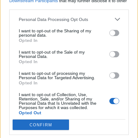
Downstream Participants
that may further disclose it to other
third parties.
Personal Data Processing Opt Outs
I want to opt-out of the Sharing of my
personal data.
Opted In
I want to opt-out of the Sale of my
Personal Data.
Opted In
I want to opt-out of processing my
Personal Data for Targeted Advertising.
HALMSTAD
HALLAND
2026-07-28 KL. 06:00
2026-07-25 KL. 05:58
Opted In
Halmstads
Motorcyklarna är
I want to opt-out of Collection, Use,
hemligaste
ursäkten –
Retention, Sale, and/or Sharing of my
minigolfbana
gemenskapen är
Personal Data that Is Unrelated with the
Purposes for which it was collected.
ligger i en
målet
Opted Out
trädgård
Old Knutters samlade
CONFIRM
Kerstin och Stellan håller liv
Halland i hjorthägnet.
i en 66-årig tradition.