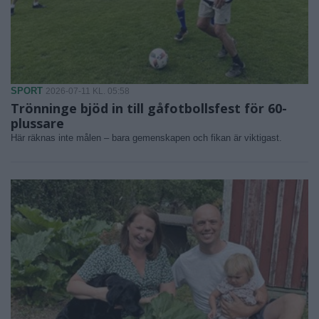
SPORT
2026-07-11 KL. 05:58
Trönninge bjöd in till gåfotbollsfest för 60-
plussare
Här räknas inte målen – bara gemenskapen och fikan är viktigast.