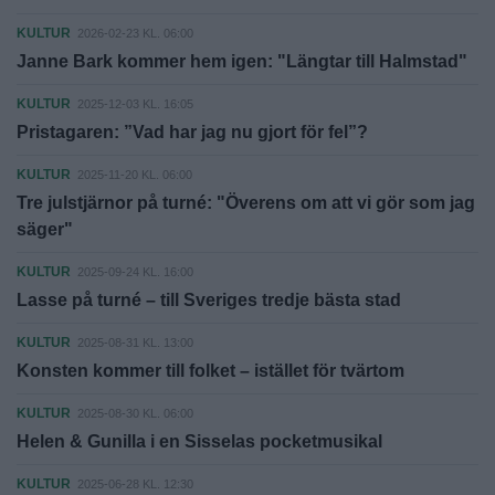
KULTUR
2026-02-23 KL. 06:00
Janne Bark kommer hem igen: "Längtar till Halmstad"
KULTUR
2025-12-03 KL. 16:05
Pristagaren: ”Vad har jag nu gjort för fel”?
KULTUR
2025-11-20 KL. 06:00
Tre julstjärnor på turné: "Överens om att vi gör som jag
säger"
KULTUR
2025-09-24 KL. 16:00
Lasse på turné – till Sveriges tredje bästa stad
KULTUR
2025-08-31 KL. 13:00
Konsten kommer till folket – istället för tvärtom
KULTUR
2025-08-30 KL. 06:00
Helen & Gunilla i en Sisselas pocketmusikal
KULTUR
2025-06-28 KL. 12:30