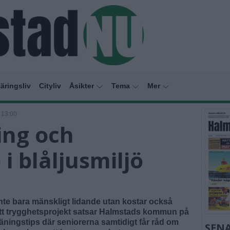
äringsliv
Cityliv
Åsikter
Tema
Mer
 13:00
ing och
 blåljusmiljö
inte bara mänskligt lidande utan kostar också
nytt trygghetsprojekt satsar Halmstads kommun på
ningstips där seniorerna samtidigt får råd om
SENA