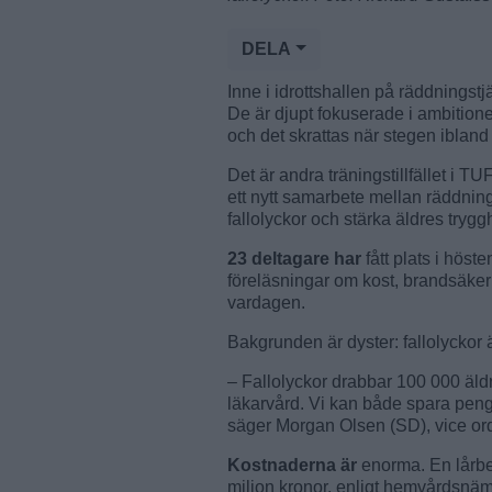
DELA
Inne i idrottshallen på räddnings
De är djupt fokuserade i ambitionen
och det skrattas när stegen ibland b
Det är andra träningstillfället i T
ett nytt samarbete mellan räddnin
fallolyckor och stärka äldres trygg
23 deltagare har
fått plats i hös
föreläsningar om kost, brandsäker
vardagen.
Bakgrunden är dyster: fallolyckor 
– Fallolyckor drabbar 100 000 äld
läkarvård. Vi kan både spara peng
säger Morgan Olsen (SD), vice o
Kostnaderna är
enorma. En lårbe
miljon kronor, enligt hemvårdsnä