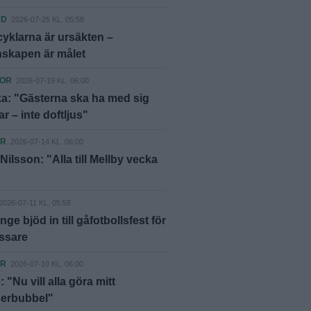
ND
2026-07-25 KL. 05:58
yklarna är ursäkten –
skapen är målet
KOR
2026-07-19 KL. 06:00
a: "Gästerna ska ha med sig
ar – inte doftljus"
ER
2026-07-14 KL. 06:00
Nilsson: "Alla till Mellby vecka
2026-07-11 KL. 05:58
nge bjöd in till gåfotbollsfest för
ssare
ER
2026-07-10 KL. 06:00
 "Nu vill alla göra mitt
berbubbel"