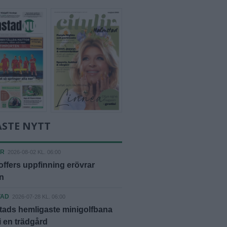
ASTE NYTT
ER
2026-08-02 KL. 06:00
offers uppfinning erövrar
n
TAD
2026-07-28 KL. 06:00
tads hemligaste minigolfbana
 i en trädgård