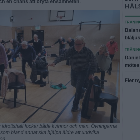
ch en chans att bryta ensamheten.
HÄL
TRÄNIN
Balan
blålju
TRÄNIN
Daniel
mötes
Fler n
 idrottshall lockar både kvinnor och män. Övningarna
, som bland annat ska hjälpa äldre att undvika
son