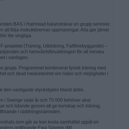
tjänsten BAS i Halmstad balanstränar en grupp seniorer.
 att följa instruktörernas uppmaningar. Alla ger järnet
lir lite vingliga.
UFF-projektet (Träning, Utbildning, Fallförebyggande) –
gstjänsten och hemvårdsförvaltningen för att minska
het i vardagen.
tens grupp. Programmet kombinerar fysisk träning med
het och ökad medvetenhet om risker och möjligheter i
är den vanligaste olyckstypen bland äldre.
re i Sverige varje år och 70 000 behöver akut
ar och lidande genom att ge kunskap och träning,
rdförande i räddningsnämnden.
nshals som går av kan kosta samhället uppåt en
mndens ordförande Ewa Sjögren (M).