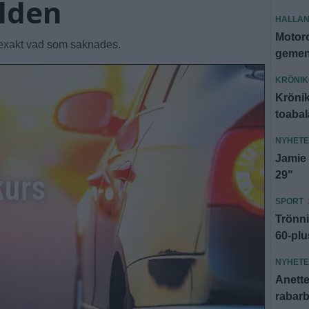
rlden
HALLA
Motorc
 exakt vad som saknades.
gemen
KRÖNI
Krönik
toabal
NYHET
Jamie 
29"
SPORT
Trönni
60-plu
NYHET
Anette:
rabar