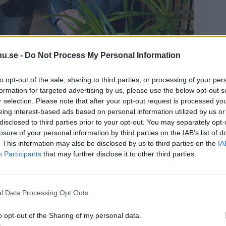
nde i räddningsnämnden och Ewa Sjögren (M),
u.se -
Do Not Process My Personal Information
oto: Rickard Gustafsson
n är ingen slump. Hemvårdsförvaltningen har länge
to opt-out of the sale, sharing to third parties, or processing of your per
om sällan kommer till kommunens aktiviteter.
formation for targeted advertising by us, please use the below opt-out s
r selection. Please note that after your opt-out request is processed y
vanliga verksamheter. Bara miljön här inne gör
eing interest-based ads based on personal information utilized by us or
disclosed to third parties prior to your opt-out. You may separately opt-
losure of your personal information by third parties on the IAB’s list of
Johansson, 76 år från Fyllinge. Han bryr sig inte om
. This information may also be disclosed by us to third parties on the
IA
nsen i tidningen och blev nyfiken.
Participants
that may further disclose it to other third parties.
mycket av. Och man märker att man inte är 25 längre,
t, säger han och skrattar.
älde sig.
l Data Processing Opt Outs
or som är ensamma verkligen behöver komma ut på
o opt-out of the Sharing of my personal data.
kap och träffar folk. Jag rekommenderar alla äldre att