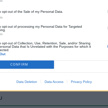
In
 säger Göran Johansson.
erna. 67 personer ansökte om att vara med i höstens
o opt-out of the Sale of my Personal Data.
In
tt vi fortsätter – kanske både vår och höst framöver,
to opt-out of processing my Personal Data for Targeted
ing.
In
 hälsosamtalen som kommunen erbjuder kostnadsfritt
o opt-out of Collection, Use, Retention, Sale, and/or Sharing
ersonal Data that Is Unrelated with the Purposes for which it
lected.
 att få tips om kost, rörelse och hur man kan stärka sin
Out
CONFIRM
Data Deletion
Data Access
Privacy Policy
U