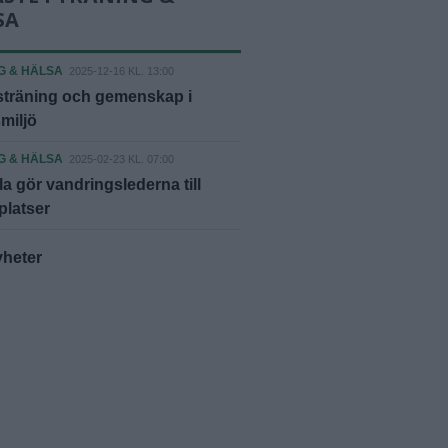
SA
G & HÄLSA
2025-12-16 KL. 13:00
sträning och gemenskap i
smiljö
G & HÄLSA
2025-02-23 KL. 07:00
la gör vandringslederna till
platser
yheter