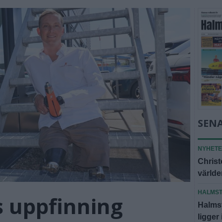
SEN
NYHET
Christ
världe
HALMS
s uppfinning
Halms
ligger