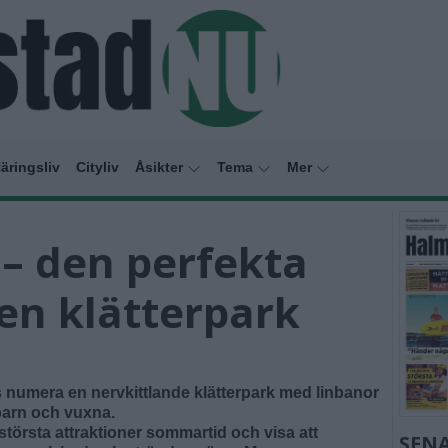
äringsliv
Cityliv
Åsikter
Tema
Mer
 – den perfekta
en klätterpark
 numera en nervkittlande klätterpark med linbanor
barn och vuxna.
 största attraktioner sommartid och visa att
SENA