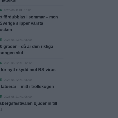
 jättekul"
ER
2026-06-11 KL. 13:00
et fördubblas i sommar – men
Sverige slipper värsta
hocken
ER
2026-05-23 KL. 06:00
0 grader – då är den riktiga
songen slut
ER
2026-05-22 KL. 12:12
för nytt skydd mot RS-virus
ER
2026-05-22 KL. 06:00
tatuerar – mitt i trollskogen
ER
2026-05-21 KL. 06:00
bergsfestivalen bjuder in till
t