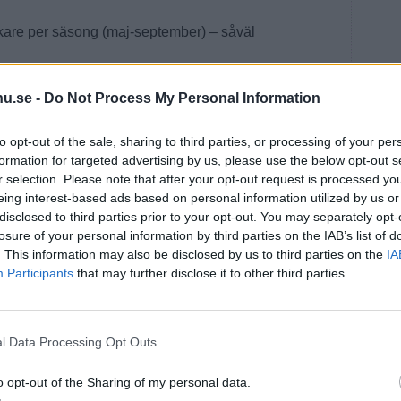
are per säsong (maj-september) – såväl
en stor potential att lyckas. Kommunen har stöttat oss
u.se -
Do Not Process My Personal Information
kså märkt av att det blivit väldigt väl mottaget från
r som gärna ser att det finns fler aktiviteter som får
säger Marcus.
to opt-out of the sale, sharing to third parties, or processing of your per
formation for targeted advertising by us, please use the below opt-out s
r selection. Please note that after your opt-out request is processed y
eing interest-based ads based on personal information utilized by us or
disclosed to third parties prior to your opt-out. You may separately opt-
losure of your personal information by third parties on the IAB’s list of
. This information may also be disclosed by us to third parties on the
IA
Participants
that may further disclose it to other third parties.
l Data Processing Opt Outs
o opt-out of the Sharing of my personal data.