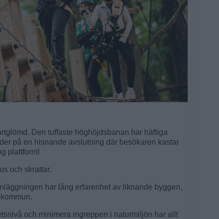
ortglömd. Den tuffaste höghöjdsbanan har häftiga
juder på en hisnande avslutning där besökaren kastar
hög plattform!
us och skrattar.
nläggningen har lång erfarenhet av liknande byggen,
s kommun.
snivå och minimera ingreppen i naturmiljön har allt