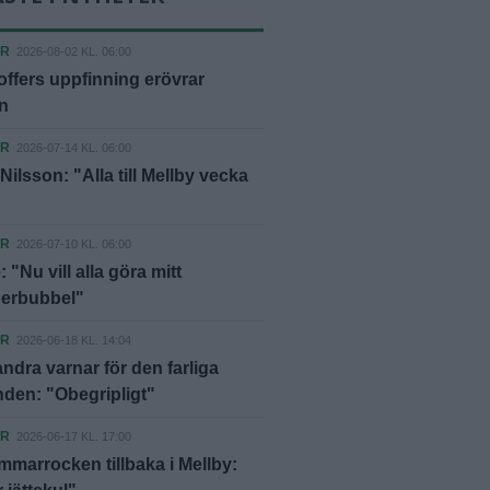
ER
2026-08-02 KL. 06:00
offers uppfinning erövrar
n
ER
2026-07-14 KL. 06:00
Nilsson: "Alla till Mellby vecka
ER
2026-07-10 KL. 06:00
 "Nu vill alla göra mitt
berbubbel"
ER
2026-06-18 KL. 14:04
ndra varnar för den farliga
nden: "Obegripligt"
ER
2026-06-17 KL. 17:00
marrocken tillbaka i Mellby: