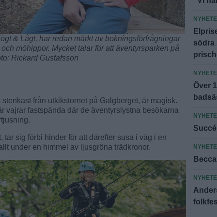
"Vi har
NYHET
Elpris
gt & Lågt, har redan märkt av bokningsförfrågningar
södra 
r och möhippor. Mycket talar för att äventyrsparken på
prisc
oto: Rickard Gustafsson
NYHET
Över 1
badsä
t stenkast från utkikstornet på Galgberget, är magisk.
är vajrar fastspända där de äventyrslystna besökarna
NYHET
tjusning.
Succé 
, tar sig förbi hinder för att därefter susa i väg i en
 allt under en himmel av ljusgröna trädkronor.
NYHET
Becca 
NYHET
Anders
folkfes