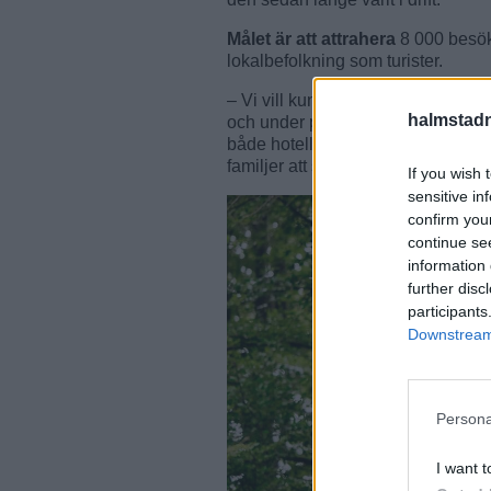
Målet är att attrahera
8 000 besök
lokalbefolkning som turister.
– Vi vill kunna nå en mix och ser 
halmstadn
och under projektets gång har vi oc
både hotell och campinganläggninga
familjer att stanna en natt extra, 
If you wish 
sensitive in
confirm you
continue se
information 
further disc
participants
Downstream 
Persona
I want t