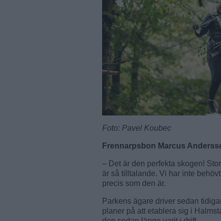
Foto: Pavel Koubec
Frennarpsbon Marcus Anders
– Det är den perfekta skogen! Stor
är så tilltalande. Vi har inte behö
precis som den är.
Parkens ägare driver sedan tidiga
planer på att etablera sig i Halm
den sedan länge varit i drift.