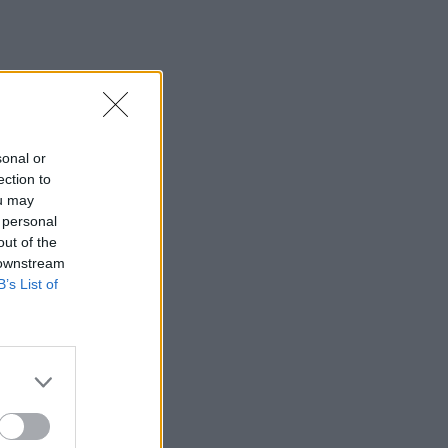
sonal or
ection to
ou may
 personal
out of the
 downstream
B’s List of