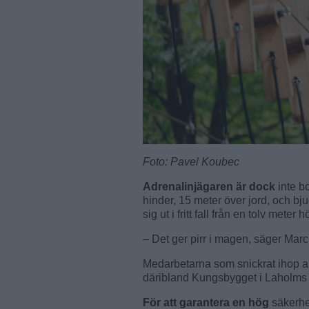
Foto: Pavel Koubec
Adrenalinjägaren är dock
inte b
hinder, 15 meter över jord, och b
sig ut i fritt fall från en tolv meter 
– Det ger pirr i magen, säger Marc
Medarbetarna som snickrat ihop a
däribland Kungsbygget i Laholm
För att garantera en hög
säkerhet