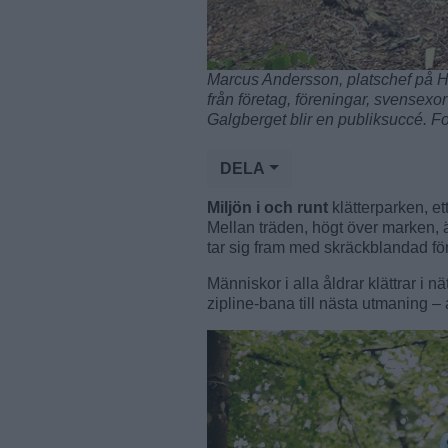
Marcus Andersson, platschef på Hö
från företag, föreningar, svensexo
Galgberget blir en publiksuccé. F
DELA
Miljön i och runt
klätterparken, et
Mellan träden, högt över marken, 
tar sig fram med skräckblandad för
Människor i alla åldrar klättrar i nät
zipline-bana till nästa utmaning –