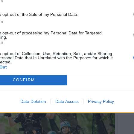
In
o opt-out of the Sale of my Personal Data.
In
to opt-out of processing my Personal Data for Targeted
ing.
In
rbanor för klättring på varierande höjd och med
har hela tiden varit att bygga en anläggning som är
o opt-out of Collection, Use, Retention, Sale, and/or Sharing
n (från 5 år och minimilängd 110 centimeter).
ersonal Data that Is Unrelated with the Purposes for which it
lected.
ige för höga för att attrahera barn och mer exponerade
Out
 I några av våra andra parker välkomnar vi barn från
lekplatsen Sagoängen bara ligger ett stenkast bort och
CONFIRM
g, förklarar Marcus.
Data Deletion
Data Access
Privacy Policy