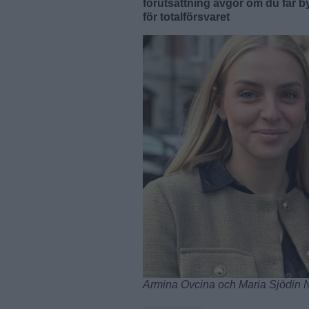
förutsättning avgör om du får 
för totalförsvaret
Armina Ovcina och Maria Sjödin 