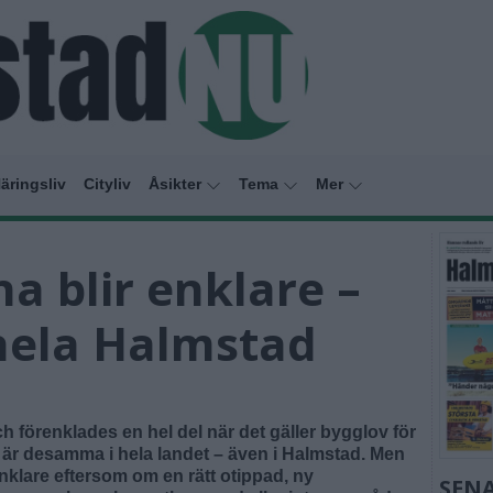
äringsliv
Cityliv
Åsikter
Tema
Mer
a blir enklare –
 hela Halmstad
förenklades en hel del när det gäller bygglov för
 är desamma i hela landet – även i Halmstad. Men
enklare eftersom om en rätt otippad, ny
SENA