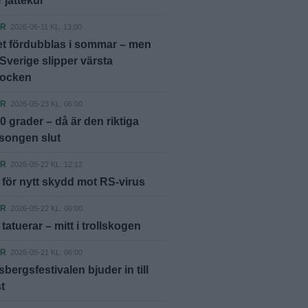
 jättekul"
ER
2026-06-11 KL. 13:00
et fördubblas i sommar – men
Sverige slipper värsta
hocken
ER
2026-05-23 KL. 06:00
0 grader – då är den riktiga
songen slut
ER
2026-05-22 KL. 12:12
för nytt skydd mot RS-virus
ER
2026-05-22 KL. 06:00
tatuerar – mitt i trollskogen
ER
2026-05-21 KL. 06:00
bergsfestivalen bjuder in till
t