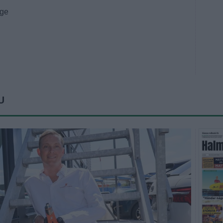
nge
U