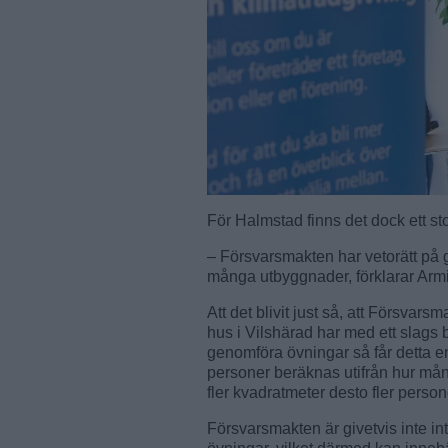
För Halmstad finns det dock ett sto
– Försvarsmakten har vetorätt på
många utbyggnader, förklarar Arm
Att det blivit just så, att Försvar
hus i Vilshärad har med ett slags b
genomföra övningar så får detta 
personer beräknas utifrån hur må
fler kvadratmeter desto fler persone
Försvarsmakten är givetvis inte in