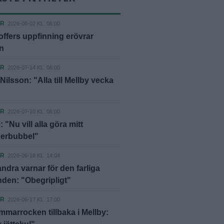
ER
2026-08-02 KL. 06:00
offers uppfinning erövrar
n
ER
2026-07-14 KL. 06:00
Nilsson: "Alla till Mellby vecka
ER
2026-07-10 KL. 06:00
 "Nu vill alla göra mitt
berbubbel"
ER
2026-06-18 KL. 14:04
ndra varnar för den farliga
nden: "Obegripligt"
ER
2026-06-17 KL. 17:00
marrocken tillbaka i Mellby: