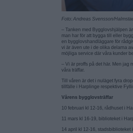
Foto: Andreas Svensson/Halmst
– Tanken med Bygglovshjälpen är a
man har för att bygga till eller b
en bygglovshandläggare för rådgivn
vi är även ute i de olika delarna a
möjliga service där våra kunder be
– Vi är proffs på det här. Men jag
våra träffar.
Till våren är det i nuläget fyra dro
tillfälle i Harplinge respektive Fyll
Vårens bygglovsträffar
10 februari kl 12-16, rådhuset i H
11 mars kl 16-19, biblioteket i Har
14 april kl 12-16, stadsbiblioteket