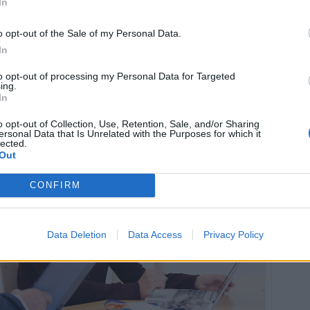
In
till övningsplatser runt om Halmstad. I dessa områden
å sätta upp en solcellsanläggning på taket. Då handlar
o opt-out of the Sale of my Personal Data.
 som kan blända eller störa teknisk utrustning.
In
berätta mer om på våra drop-in-träffar på
Sjödin-Nilsson.
to opt-out of processing my Personal Data for Targeted
ing.
In
o opt-out of Collection, Use, Retention, Sale, and/or Sharing
ersonal Data that Is Unrelated with the Purposes for which it
lected.
Out
CONFIRM
Data Deletion
Data Access
Privacy Policy