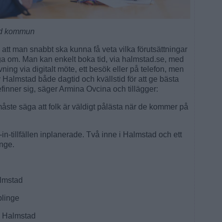
ad kommun
tt man snabbt ska kunna få veta vilka förutsättningar
ygga om. Man kan enkelt boka tid, via halmstad.se, med
ing via digitalt möte, ett besök eller på telefon, men
v Halmstad både dagtid och kvällstid för att ge bästa
finner sig, säger Armina Ovcina och tillägger:
 måste säga att folk är väldigt pålästa när de kommer på
p-in-tillfällen inplanerade. Två inne i Halmstad och ett
inge.
almstad
plinge
 i Halmstad