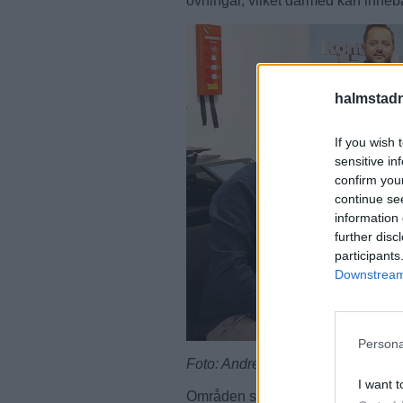
övningar, vilket därmed kan innebä
halmstadn
If you wish 
sensitive in
confirm you
continue se
information 
further disc
participants
Downstream 
Persona
Foto: Andreas Svensson/Halmst
I want t
Områden som blir direkt berörda 