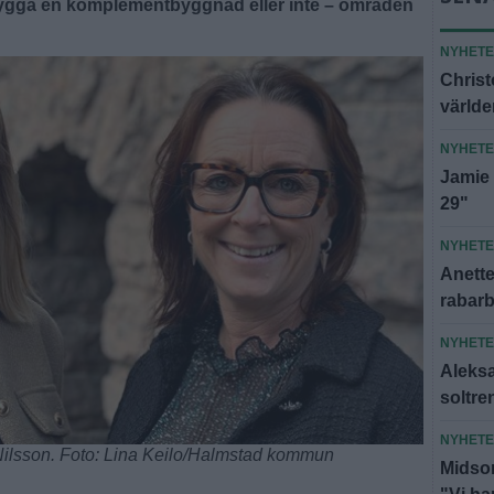
bygga en komplementbyggnad eller inte – områden
NYHET
Christ
världe
NYHET
Jamie 
29"
NYHET
Anette:
rabar
NYHET
Aleksa
soltre
NYHET
Nilsson. Foto: Lina Keilo/Halmstad kommun
Midsom