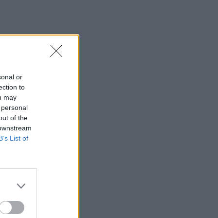
sonal or
ection to
ou may
 personal
out of the
 downstream
B’s List of