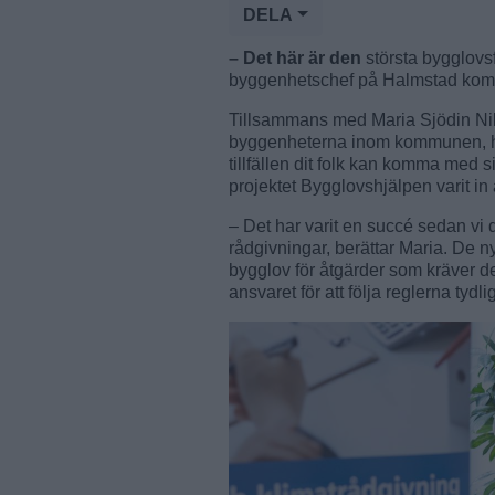
DELA
– Det här är den
största bygglovsf
byggenhetschef på Halmstad ko
Tillsammans med Maria Sjödin Nil
byggenheterna inom kommunen, ha
tillfällen dit folk kan komma med
projektet Bygglovshjälpen varit in 
– Det har varit en succé sedan vi dro
rådgivningar, berättar Maria. De nya
bygglov för åtgärder som kräver 
ansvaret för att följa reglerna tyd