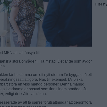
Fler n
rt MEN att ta hänsyn till.
 ganska stora områden i Halmstad. Det är de som avgör
ina.
smakten får bestämma om ett nytt uterum får byggas på ett
eräkningssätt att göra. När, till exempel, LV 6 ska
enbart störa en viss mängd personer. Denna mängd
nga kvadratmeter bostad som finns inom området. Ju
r, enligt det sättet att räkna.
tresserade av att få sämre förutsättningar att genomföra