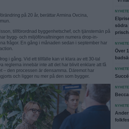
"Vi har
NYHET
örändring på 20 år, berättar Armina Ovcina,
Elpris
mmun.
södra 
sson, tillförordnad byggenhetschef, och tjänstemän på
prisc
r bygg- och miljöförvaltningen numera drop-in-
 sina frågor. En gång i månaden sedan i september har
NYHET
action.
Över 1
badsä
g i gång. Vid ett tillfälle kan vi klara av ett 30-tal
 reglerna innebär inte att det har blivit enklare att få
NYHET
det – den processen är densamma. Däremot har
liggjorts och ligger nu mer på den som bygger.
Succé 
NYHET
Becca 
NYHET
Anders
folkfes