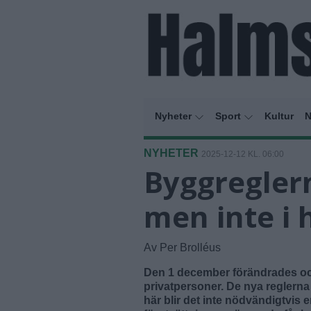
Nyheter
Sport
Kultur
N
NYHETER
2025-12-12 KL. 06:00
Byggreglern
men inte i
Av Per Brolléus
Den 1 december förändrades och 
privatpersoner. De nya reglerna
här blir det inte nödvändigtvis 